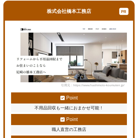
株式会社橋本工務店
引用元：https://www.hashimoto-koumuten.jp/
Point
不用品回収も一緒におまかせ可能！
Point
職人直営の工務店