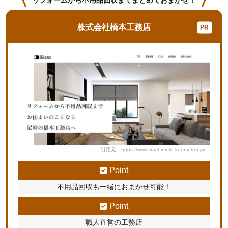
株式会社橋本工務店
引用元：https://www.hashimoto-koumuten.jp/
Point
不用品回収も一緒におまかせ可能！
Point
職人直営の工務店