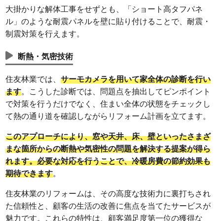
大掛かりな解体工事をせずとも、「ショート高タフパネ
ル」のような耐震パネルを壁に貼り付けることで、耐震・
制震対策を行えます。
断熱・気密技術
住友林業では、
サーモカメラを用いて家全体の診断を行い
ます
。こうした診断では、問題点を抽出してピンポイント
で対策を行うだけでなく、住まい全体の状態をチェックし
て熱の通り道を確認しながらリフォーム計画を立てます。
このアプローチにより、窓や天井、床、壁といったさまざ
まな箇所からの断熱や気密性の問題を解決する提案が得ら
れます。必要な対応を行うことで、冷暖房費の節約効果も
期待できます
。
住友林業のリフォームは、その高度な技術力に裏打ちされ
た信頼性と、顧客の生活の改善に焦点を当てたサービスが
魅力です。これらの特性は、顧客満足度第一位の獲得な